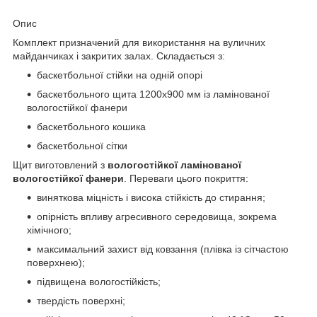
Опис
Комплект призначений для використання на вуличних
майданчиках і закритих залах. Складається з:
баскетбольної стійки на одній опорі
баскетбольного щита 1200х900 мм із ламінованої
вологостійкої фанери
баскетбольного кошика
баскетбольної сітки
Щит виготовлений з
вологостійкої ламінованої
вологостійкої фанери
. Переваги цього покриття:
виняткова міцність і висока стійкість до стирання;
опірність впливу агресивного середовища, зокрема
хімічного;
максимальний захист від ковзання (плівка із сітчастою
поверхнею);
підвищена вологостійкість;
твердість поверхні;