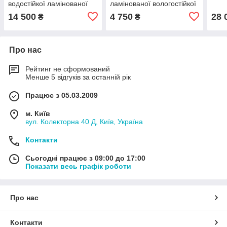
водостійкої ламінованої
ламінованої вологостійкої
фанери 10мм з
фанери 10 мм
14 500
4 750
28 
₴
₴
антивібраційною
металевою рамою
Про нас
Рейтинг не сформований
Менше 5 відгуків за останній рік
Працює з 05.03.2009
м. Київ
вул. Колекторна 40 Д, Київ, Україна
Контакти
Сьогодні працює з 09:00 до 17:00
Показати весь графік роботи
Про нас
Контакти