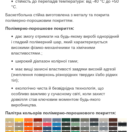
стійкість до перепадів температури: від -40 °C до +50
°C.
Баскетбольна стійка виготовлена з металу та покрита
полімерно-порошковим покриттям.
Полімерно-порошкове покриття:
дає змогу отримати на будь-якому виробі однорідний
і гладкий полімерний шар, який характеризується
високими фізико-механічними та хімічними
властивостями.;
широкий діапазон колірної гами;
має вищі захисні властивості завдяки високій адгезії
(зчеплення поверхонь різнорідних твердих і/або рідких
тіл);
екологічно чиста й безвідхідна технологія, що
особливо важливо у сучасному світі, коли захист
довкілля став ключовим моментом будь-якого
виробництва.
Палітра кольорів полімерно-порошкового покриття: