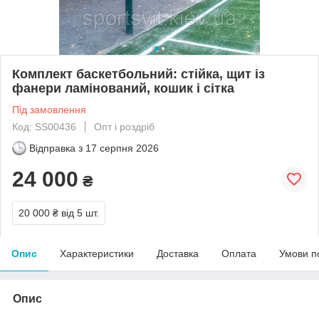
Комплект баскетбольний: стійка, щит із
фанери ламінований, кошик і сітка
Під замовлення
Код: SS00436
Опт і роздріб
Відправка з
17 серпня 2026
24 000
₴
20 000 ₴
від 5 шт.
Опис
Характеристики
Доставка
Оплата
Умови п
Опис