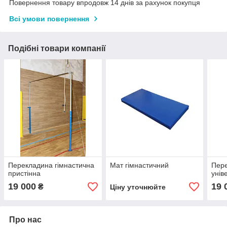
Повернення товару впродовж 14 днів за рахунок покупця
Всі умови повернення
Подібні товари компанії
Перекладина гімнастична
Мат гімнастичний
Пере
пристінна
унів
19 000
19 
₴
Ціну уточнюйте
Про нас