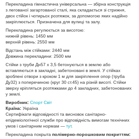
Перекладина гімнастична універсальна — збірна конструкція
з легованої загартованої сталі, яка складається зі стрижня,
двох стійок і чотирьох розтяжок, за допомогою яких надійно
закріплюється. Призначена для вулиці та залу.
Перекладина регулюється за висотою:
нижній рівень: 1450 мм
верхній рівень: 2550 мм
Відстань між стійками: 2440 мм
Довжина перекладини: 2500 мм
Стійки з труби Дн57 х 3,5 бетонуються в землю або
вставляються в закладні, забетоновані в землі. У стійках
зроблені отвори з кроком 1 м для закріплення опор (труба
Ду32) з поперечиною (круг 30 ст.45) на різній висоті. Стійки
зверху кріпляться розтяжками до 4 закладних, забетонованих
у землі.
Виробник:
Спорт Світ
Країна:
Україна
Сертифікати відповідності та висновок санітарно-
епідеміологічної служби про відповідність вимогам технічних
умов і санітарним нормам —
тут
.
Перекладина покрыта
полімерно-порошковим покриттям: