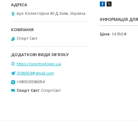
вул. Колекторна 40 Д, Київ, Україна
ІНФОРМАЦІЯ ДЛ
Ціна:
14 950 ₴
Спорт Світ
https://sportsvit.kiev.ua
3586054@gmail.com
+380503586054
Спорт Світ
СпортСвіт