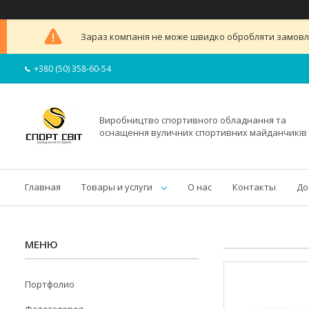
Зараз компанія не може швидко обробляти замовлен
+380 (50) 358-60-54
Виробництво спортивного обладнання та
оснащення вуличних спортивних майданчиків
Главная
Товары и услуги
О нас
Контакты
До
Портфолио