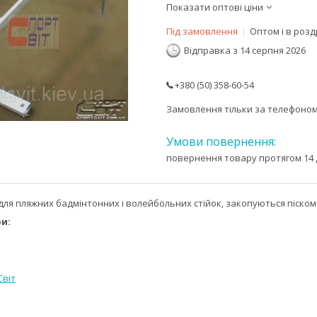
Показати оптові ціни
Під замовлення
Оптом і в розд
Відправка з 14 серпня 2026
+380 (50) 358-60-54
Замовлення тільки за телефоно
повернення товару протягом 14 
 для пляжних бадмінтонних і волейбольних стійок, закопуються піском
и:
Світ