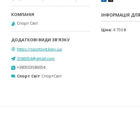
ІНФОРМАЦІЯ ДЛ
Спорт Світ
Ціна:
4 750 ₴
https://sportsvit.kiev.ua
3586054@gmail.com
+380503586054
Спорт Світ
СпортСвіт