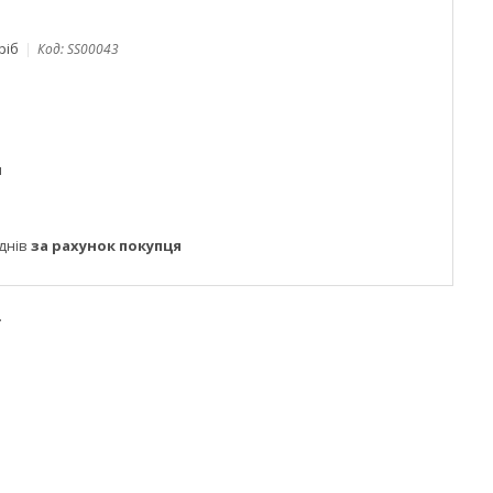
ріб
Код:
SS00043
м
днів
за рахунок покупця
.