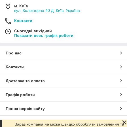
м. Київ
вул. Колекторна 40 Д, Київ, Україна
Контакти
Сьогодні вихідний
Показати весь графік роботи
Про нас
Контакти
Доставка та оплата
Графік роботи
Повна версія сайту
Сайт створено на маркетплейсі
Prom.ua
Зараз компанія не може швидко обробляти замовлення та