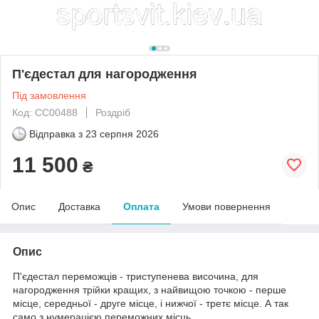
П'єдестал для нагородження
Під замовлення
Код: CC00488
Роздріб
Відправка з
23 серпня 2026
11 500
₴
Опис
Доставка
Оплата
Умови повернення
Опис
П'єдестал переможців - триступенева височина, для
нагородження трійки кращих, з найвищою точкою - перше
місце, середньої - друге місце, і нижчої - третє місце. А так
само з нумерацією переможних місць.