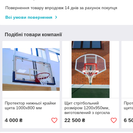
Повернення товару впродовж 14 днів за рахунок покупця
Всі умови повернення
Подібні товари компанії
Протектор нижньої крайки
Щит стрітбольний
Прот
щита 1000х800 мм
розміром 1200х950мм,
щит
виготовлений з оргскла
товщиною 10 мм
4 000
22 500
6 5
₴
₴