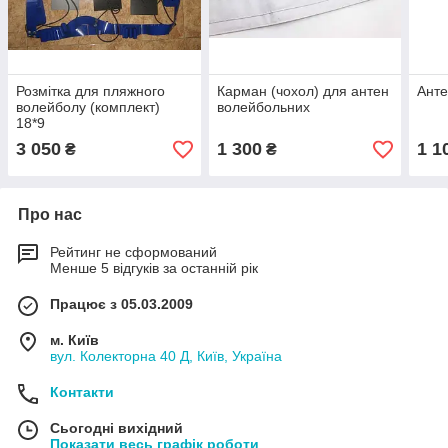
Розмітка для пляжного
Карман (чохол) для антен
Анте
волейболу (комплект)
волейбольних
18*9
3 050
1 300
1 1
₴
₴
Про нас
Рейтинг не сформований
Менше 5 відгуків за останній рік
Працює з 05.03.2009
м. Київ
вул. Колекторна 40 Д, Київ, Україна
Контакти
Сьогодні вихідний
Показати весь графік роботи