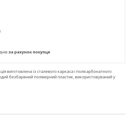
м
днів
за рахунок покупця
ція виготовлена із сталевого каркаса і полікарбонатного
рдий безбарвний полімерний пластик, використовуваний у