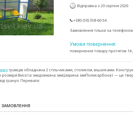
Відправка з 20 серпня 2026
+380 (50) 358-60-54
Замовлення тільки за телефоно
повернення товару протягом 14 
инку
гравців обладнана 2 стільчиками, столиком, вішалками. Конструк
ні розміри:Висота: ммдовжина: ммШирина: ммПоликарбонат — це тве
яді гранул. Переваги:
Я ЗАМОВЛЕННЯ