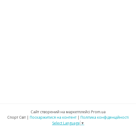
Сайт створений на маркетплейсі
Prom.ua
Спорт Світ |
Поскаржитися на контент
|
Політика конфіденційності
Select Language
▼