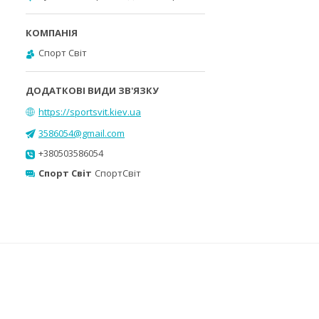
Спорт Світ
https://sportsvit.kiev.ua
3586054@gmail.com
+380503586054
Спорт Світ
СпортСвіт