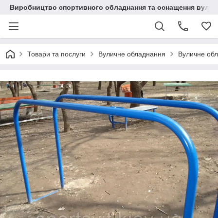
Виробництво спортивного обладнання та оснащення вулич
Товари та послуги
Вуличне обладнання
Вуличне об