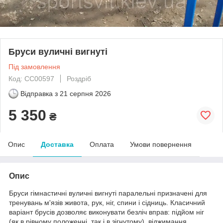
Бруси вуличні вигнуті
Під замовлення
Код: CC00597
Роздріб
Відправка з
21 серпня 2026
5 350
₴
Опис
Доставка
Оплата
Умови повернення
Опис
Бруси гімнастичні вуличні вигнуті паралельні призначені для
тренувань м'язів живота, рук, ніг, спини і сідниць. Класичний
варіант брусів дозволяє виконувати безліч вправ: підйом ніг
(як в рівному положенні, так і в зігнутому), віджимання,