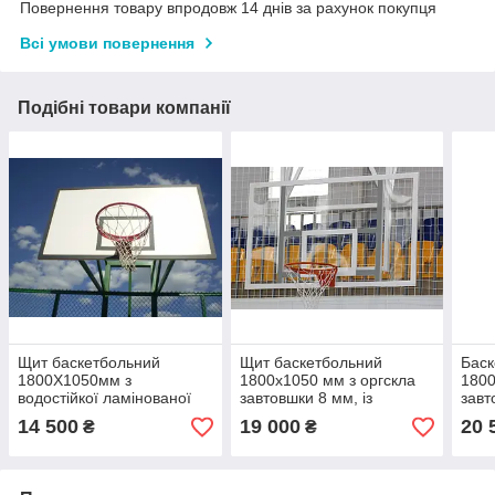
Повернення товару впродовж 14 днів за рахунок покупця
Всі умови повернення
Подібні товари компанії
Щит баскетбольний
Щит баскетбольний
Баск
1800Х1050мм з
1800х1050 мм з оргскла
1800
водостійкої ламінованої
завтовшки 8 мм, із
завт
фанери 10мм з
силовою антивібраційною
сило
14 500
19 000
20 
₴
₴
антивібраційною
металевою рамою
мет
металевою рамою